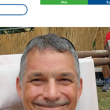
HUs
Ev