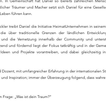
n. In Gemeinschaft hat Daniel so bereits zahlreichen Mensch
tlicher Träumer und Macher setzt sich Daniel für eine Gesells
 Leben führen kann.
ckler treibt Daniel die Initiative HeimatUnternehmen in sein
ie über traditionelle Grenzen der ländlichen Entwicklung
 und die Vernetzung innerhalb der Community und unters
etzend und fördernd liegt der Fokus tatkräftig und in der G
Ideen und Projekte vorantreiben, und dabei gleichzeitig 
Dozent, mit umfangreicher Erfahrung in der internationalen S
n und Inspiration; immer der Überzeugung folgend, dass wahr
n Frage: „Was ist dein Traum?“