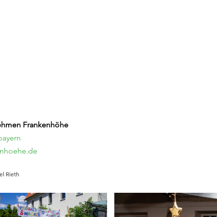
nehmen Frankenhöhe
bayern
enhoehe.de
el Rieth