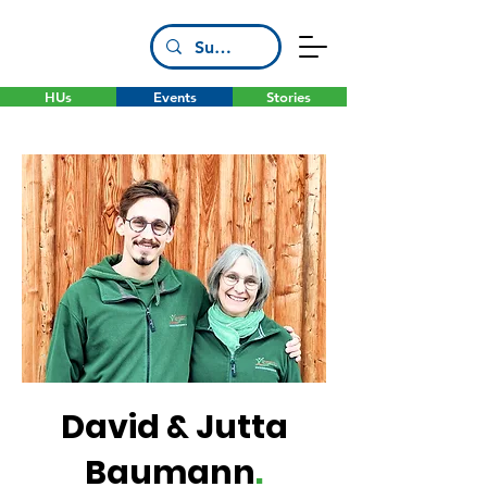
HUs
Events
Stories
David & Jutta
Baumann
.