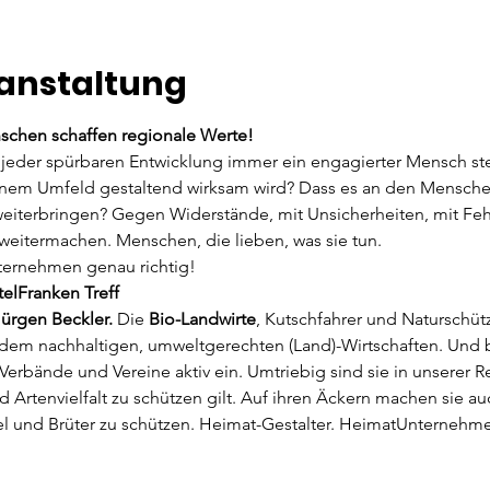
ranstaltung
chen schaffen regionale Werte!
 jeder spürbaren Entwicklung immer ein engagierter Mensch ste
inem Umfeld gestaltend wirksam wird? Dass es an den Menschen 
weiterbringen? Gegen Widerstände, mit Unsicherheiten, mit Feh
weitermachen. Menschen, die lieben, was sie tun.
ternehmen genau richtig!
lFranken Treff
Jürgen Beckler. 
Die 
Bio-Landwirte
, Kutschfahrer und Naturschütz
e dem nachhaltigen, umweltgerechten (Land)-Wirtschaften. Und b
, Verbände und Vereine aktiv ein. Umtriebig sind sie in unserer 
 Artenvielfalt zu schützen gilt. Auf ihren Äckern machen sie a
el und Brüter zu schützen. Heimat-Gestalter. HeimatUnterneh