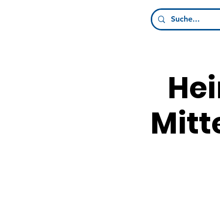
He
Mitt