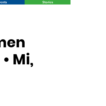
ents
Stories
Menu
men
• Mi,