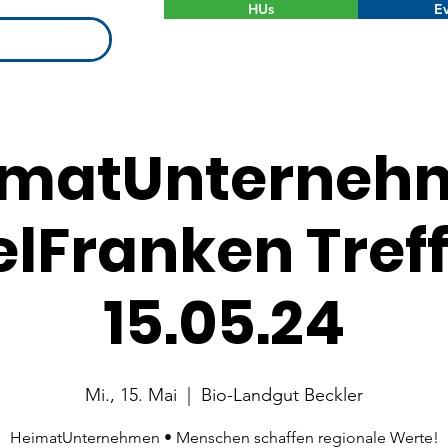
HUs
Ev
imatUnterneh
elFranken Treff 
15.05.24
Mi., 15. Mai
  |  
Bio-Landgut Beckler
HeimatUnternehmen • Menschen schaffen regionale Werte!