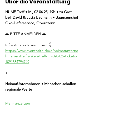
Über die Veranstaltung
HUMF Treff • Mi, 02.04.25, 19h • zu Gast 
bei: David & Jutta Baumann • Baumannshof 
Öko-Lieferservice, Obernzenn
🙏 BITTE ANMELDEN 🙏
Infos & Tickets zum Event 👇
https://www.eventbrite.de/e/heimatunterne
hmen-mittelfranken-treff-mi-020425-tickets-
1091334794749
+++
HeimatUnternehmen • Menschen schaffen 
regionale Werte!
Mehr anzeigen