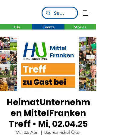
HUs
Events
Stories
HeimatUnternehm
en MittelFranken
Treff • Mi, 02.04.25
Mi., 02. Apr.
  |  
Baumannshof Öko-