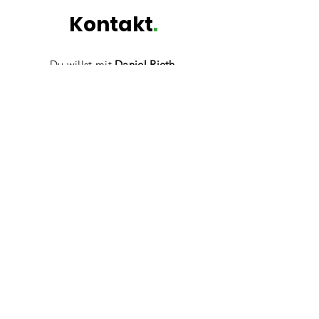
Kontakt
.
Du willst mit
Daniel Rieth,
HeimatEntwickler der HeimatUnternehmen
Frankenhöhe,
in Kontakt treten? Schreibe
gerne mit Fragen, Anregungen
oder
einfach zum Vernetzen!
Ich akzeptiere die jeweilige
Datenschutzpolitik