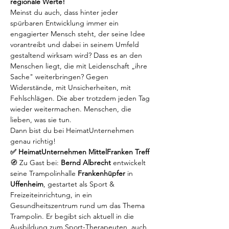
regionale Werte!
Meinst du auch, dass hinter jeder 
spürbaren Entwicklung immer ein 
engagierter Mensch steht, der seine Idee 
vorantreibt und dabei in seinem Umfeld 
gestaltend wirksam wird? Dass es an den 
Menschen liegt, die mit Leidenschaft „ihre 
Sache" weiterbringen? Gegen 
Widerstände, mit Unsicherheiten, mit 
Fehlschlägen. Die aber trotzdem jeden Tag 
wieder weitermachen. Menschen, die 
lieben, was sie tun.
Dann bist du bei HeimatUnternehmen 
genau richtig!
✅ HeimatUnternehmen MittelFranken Treff
🧭 Zu Gast bei: 
Bernd Albrecht 
entwickelt 
seine Trampolinhalle 
Frankenhüpfer
 in 
Uffenheim
, gestartet als Sport & 
Freizeiteinrichtung, in ein 
Gesundheitszentrum rund um das Thema 
Trampolin. Er begibt sich aktuell in die 
Ausbildung zum Sport-Therapeuten, auch 