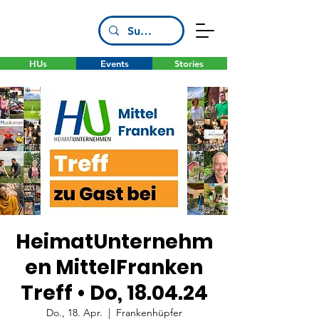
HUs
Events
Stories
HeimatUnternehm
en MittelFranken
Treff • Do, 18.04.24
Do., 18. Apr.
  |  
Frankenhüpfer