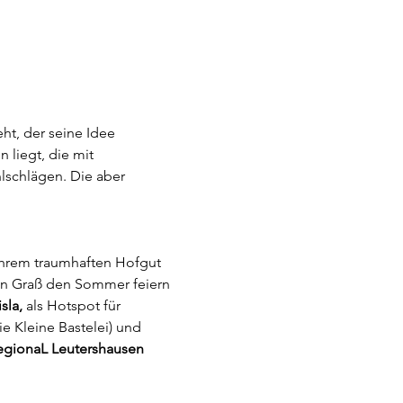
ht, der seine Idee 
liegt, die mit 
lschlägen. Die aber 
ihrem traumhaften Hofgut 
en Graß den Sommer feiern 
sla,
 als Hotspot für 
e Kleine Bastelei) und 
egionaL Leutershausen