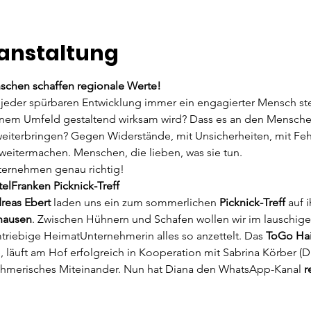
ranstaltung
chen schaffen regionale Werte!
 jeder spürbaren Entwicklung immer ein engagierter Mensch ste
inem Umfeld gestaltend wirksam wird? Dass es an den Menschen 
weiterbringen? Gegen Widerstände, mit Unsicherheiten, mit Feh
weitermachen. Menschen, die lieben, was sie tun.
ternehmen genau richtig!
lFranken Picknick-Treff
reas Ebert
 laden uns ein zum sommerlichen 
Picknick-Treff
 auf 
shausen
. Zwischen Hühnern und Schafen wollen wir im lauschig
triebige HeimatUnternehmerin alles so anzettelt. Das 
ToGo Hai
äuft am Hof erfolgreich in Kooperation mit Sabrina Körber (Di
ehmerisches Miteinander. Nun hat Diana den WhatsApp-Kanal 
r