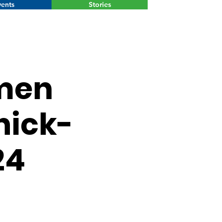
ents
Stories
Menu
men
nick-
24