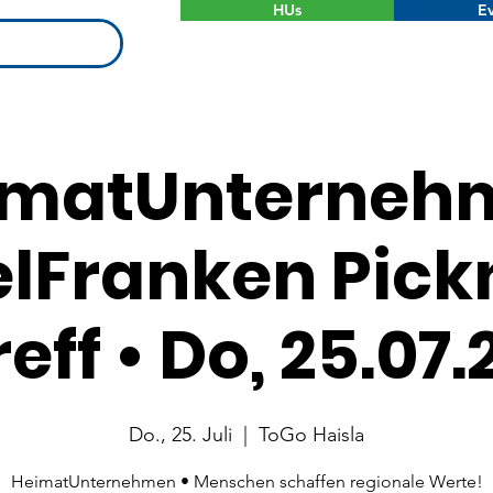
HUs
Ev
imatUnterneh
elFranken Pick
reff • Do, 25.07.
Do., 25. Juli
  |  
ToGo Haisla
HeimatUnternehmen • Menschen schaffen regionale Werte!