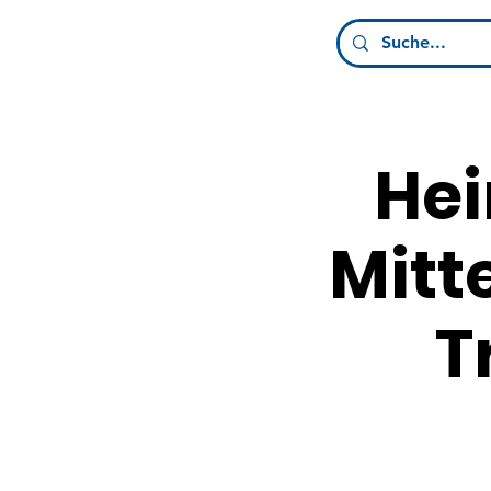
He
Mitt
T