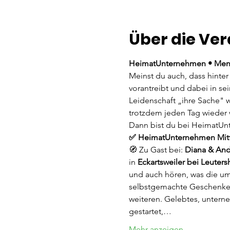
Über die Ve
HeimatUnternehmen • Mens
Meinst du auch, dass hinter
vorantreibt und dabei in se
Leidenschaft „ihre Sache" 
trotzdem jeden Tag wieder 
Dann bist du bei HeimatUn
✅ HeimatUnternehmen Mitte
🧭 Zu Gast bei: 
Diana & And
in 
Eckartsweiler bei Leuter
und auch hören, was die um
selbstgemachte Geschenke, l
weiteren. Gelebtes, untern
gestartet,…
Mehr anzeigen