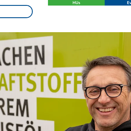
HUs
Ev