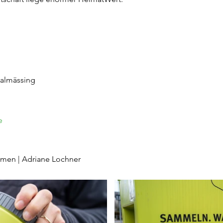
halmässing
e
hmen | Adriane Lochner