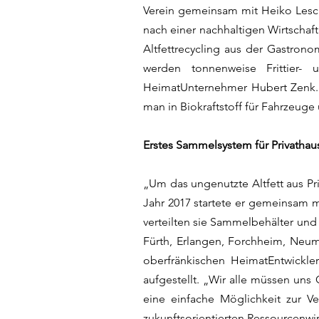
Verein gemeinsam mit Heiko Lesc
nach einer nachhaltigen Wirtscha
Altfettrecycling aus der Gastron
werden tonnenweise Frittier- 
HeimatUnternehmer Hubert Zenk. 
man in Biokraftstoff für Fahrzeug
Erstes Sammelsystem für Privathau
„Um das ungenutzte Altfett aus Pr
Jahr 2017 startete er gemeinsam m
verteilten sie Sammelbehälter und
Fürth, Erlangen, Forchheim, Neum
oberfränkischen HeimatEntwickle
aufgestellt. „Wir alle müssen un
eine einfache Möglichkeit zur Ve
zukunftsorientierten Ressourcenwi