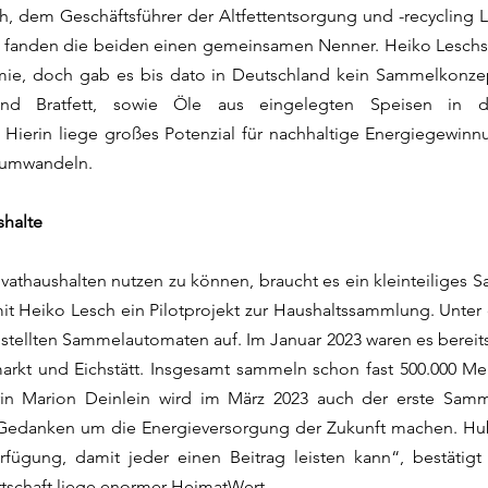
h, dem Geschäftsführer der Altfettentsorgung und -recycling
ft fanden die beiden einen gemeinsamen Nenner. Heiko Lesch
omie, doch gab es bis dato in Deutschland kein Sammelkonzept
und Bratfett, sowie Öle aus eingelegten Speisen in d
Hierin liege großes Potenzial für nachhaltige Energiegewinn
e umwandeln.
shalte
ivathaushalten nutzen zu können, braucht es ein kleinteiliges
it Heiko Lesch ein Pilotprojekt zur Haushaltssammlung. Unte
 stellten Sammelautomaten auf. Im Januar 2023 waren es bereit
arkt und Eichstätt. Insgesamt sammeln schon fast 500.000 Me
rin Marion Deinlein wird im März 2023 auch der erste Sam
s Gedanken um die Energieversorgung der Zukunft machen. Hube
rfügung, damit jeder einen Beitrag leisten kann“, bestätigt 
rtschaft liege enormer HeimatWert.