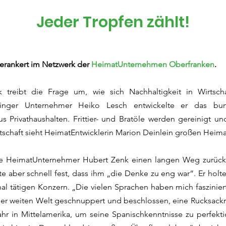
Jeder Tropfen zählt!
 verankert im Netzwerk der
HeimatUnternehmen Oberfranken
.
treibt die Frage um, wie sich Nachhaltigkeit in Wirtscha
ger Unternehmer Heiko Lesch entwickelte er das bunde
 Privathaushalten. Frittier- und Bratöle werden gereinigt und
tschaft sieht HeimatEntwicklerin Marion Deinlein großen Heim
gte HeimatUnternehmer Hubert Zenk einen langen Weg zurück. 
 aber schnell fest, dass ihm „die Denke zu eng war“. Er holte
al tätigen Konzern. „Die vielen Sprachen haben mich faszinie
 der weiten Welt geschnuppert und beschlossen, eine Rucksack
ahr in Mittelamerika, um seine Spanischkenntnisse zu perfek