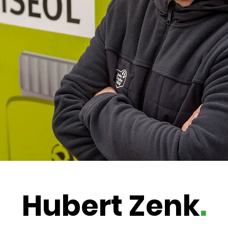
Hubert Zenk
.