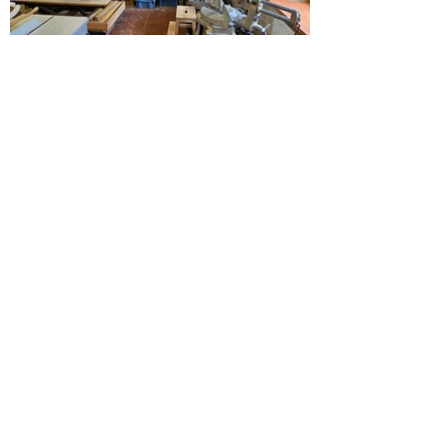
Kontakt
.
Du willst mit
Daniel Rieth,
HeimatEntwickler der HeimatUnternehmen
Frankenhöhe,
in Kontakt treten? Schreibe
gerne mit Fragen, Anregungen
oder
einfach zum Vernetzen!