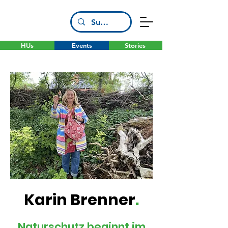
HUs
Events
Stories
Karin Brenner
.
Naturschutz beginnt im