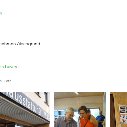
om
rnehmen Aischgrund
en.bayern
el Rieth