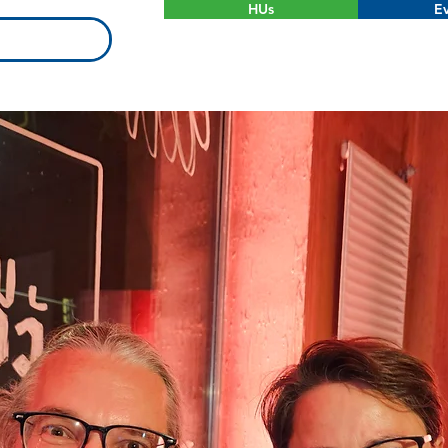
HUs
Ev