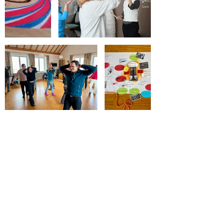
Kontakt
.
Du willst mit
Daniel Rieth,
HeimatEntwickler der HeimatUnternehmen
Frankenhöhe,
in Kontakt treten? Schreibe
gerne mit Fragen, Anregungen
oder
einfach zum Vernetzen!