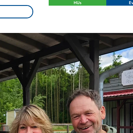
HUs
Ev