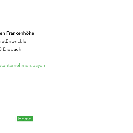
en Frankenhöhe
matEntwickler
83 Diebach
matunternehmen.bayern
|
Home