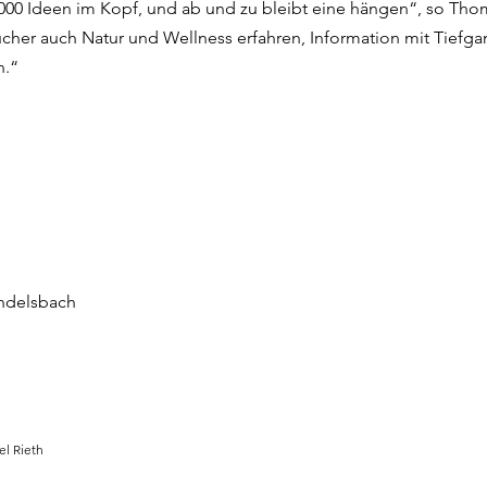
00 Ideen im Kopf, und ab und zu bleibt eine hängen“, so Thom
sucher auch Natur und Wellness erfahren, Information mit Tie
n.“
ndelsbach
el Rieth