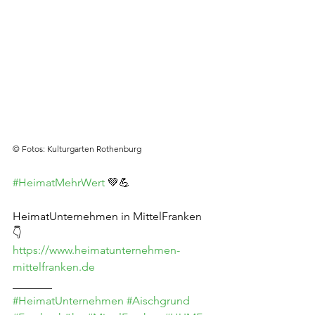
© Fotos: Kulturgarten Rothenburg
#HeimatMehrWert
 💚💪
HeimatUnternehmen in MittelFranken 
👇
https://www.heimatunternehmen-
mittelfranken.de
_______
#HeimatUnternehmen
#Aischgrund