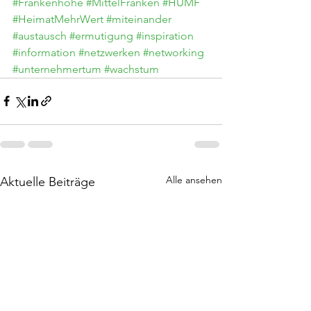
#Frankenhöhe
#MittelFranken
#HUMF
#HeimatMehrWert
#miteinander
#austausch
#ermutigung
#inspiration
#information
#netzwerken
#networking
#unternehmertum
#wachstum
Alle ansehen
Aktuelle Beiträge