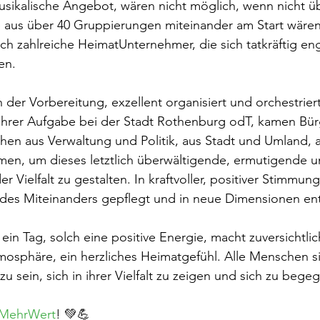
usikalische Angebot, wären nicht möglich, wenn nicht ü
e aus über 40 Gruppierungen miteinander am Start wären
uch zahlreiche HeimatUnternehmer, die sich tatkräftig en
en.
der Vorbereitung, exzellent organisiert und orchestrier
hrer Aufgabe bei der Stadt Rothenburg odT, kamen Bürg
en aus Verwaltung und Politik, aus Stadt und Umland, 
en, um dieses letztlich überwältigende, ermutigende u
r Vielfalt zu gestalten. In kraftvoller, positiver Stimmu
r des Miteinanders gepflegt und in neue Dimensionen ent
 ein Tag, solch eine positive Energie, macht zuversichtlich
mosphäre, ein herzliches Heimatgefühl. Alle Menschen s
u sein, sich in ihrer Vielfalt zu zeigen und sich zu bege
MehrWert
! 💚💪