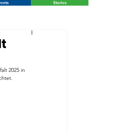
ents
Stories
Menu
lt
alt 2025 in 
chtet.