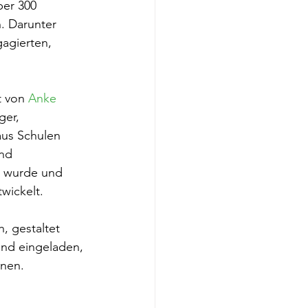
ber 300 
. Darunter 
gagierten, 
t von 
Anke 
er, 
aus Schulen 
nd 
ng wurde und 
wickelt.
, gestaltet 
ind eingeladen, 
gnen.