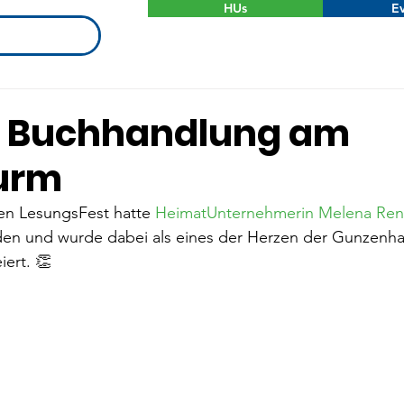
HUs
Ev
e Buchhandlung am
urm
n LesungsFest hatte 
HeimatUnternehmerin Melena Ren
en und wurde dabei als eines der Herzen der Gunzenha
iert. 👏