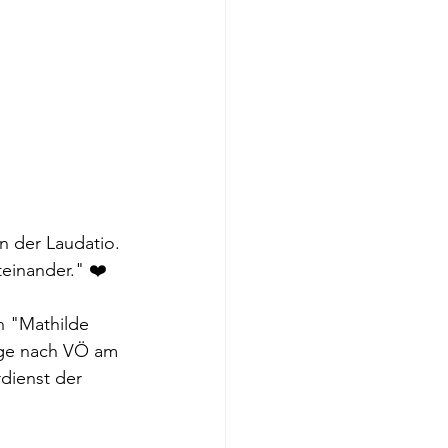
n der Laudatio. 
teinander." ❤️
h "Mathilde 
age nach VÖ am 
rdienst der 