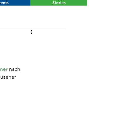
ents
Stories
Menu
ner
 nach 
usener 