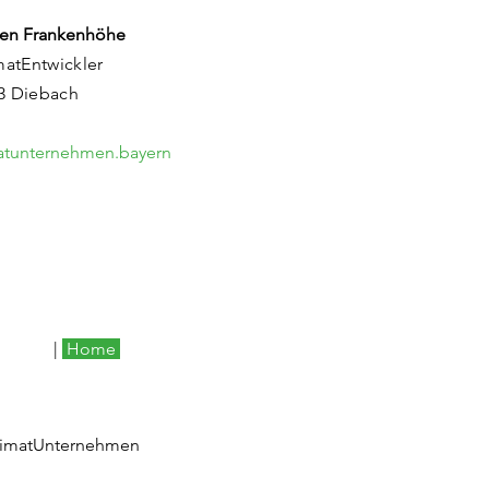
en Frankenhöhe
matEntwickler
83 Diebach
matunternehmen.bayern
|
Home
eimatUnternehmen