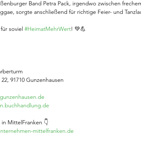
ßenburger Band Petra Pack, irgendwo zwischen frechem
ae, sorgte anschließend für richtige Feier- und Tanzlau
für soviel 
#HeimatMehrWert
! 💚💪
rberturm
 22, 91710 Gunzenhausen
-gunzenhausen.de
en.buchhandlung.de
n MittelFranken 👇
nternehmen-mittelfranken.de