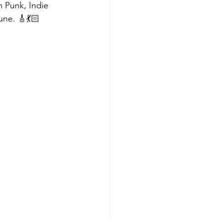
 Punk, Indie 
ne. 🎸💃🏻