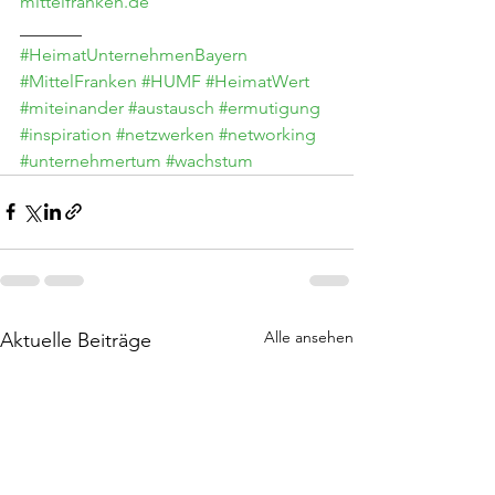
mittelfranken.de
_______
#HeimatUnternehmenBayern
#MittelFranken
#HUMF
#HeimatWert
#miteinander
#austausch
#ermutigung
#inspiration
#netzwerken
#networking
#unternehmertum
#wachstum
Alle ansehen
Aktuelle Beiträge