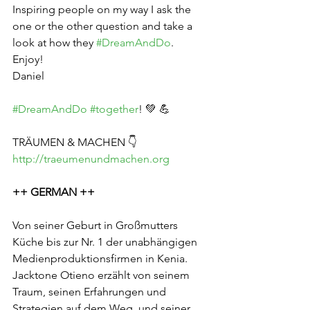
Inspiring people on my way I ask the 
one or the other question and take a 
look at how they 
#DreamAndDo
.
Enjoy!
Daniel
#DreamAndDo
#together
! 💚 💪
TRÄUMEN & MACHEN 👇
http://traeumenundmachen.org
++ GERMAN ++
Von seiner Geburt in Großmutters 
Küche bis zur Nr. 1 der unabhängigen 
Medienproduktionsfirmen in Kenia. 
Jacktone Otieno erzählt von seinem 
Traum, seinen Erfahrungen und 
Strategien auf dem Weg, und seiner 