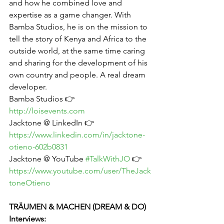
and how he combined love and 
expertise as a game changer. With 
Bamba Studios, he is on the mission to 
tell the story of Kenya and Africa to the 
outside world, at the same time caring 
and sharing for the development of his 
own country and people. A real dream 
developer.
Bamba Studios 👉  
http://loisevents.com
Jacktone @ LinkedIn 👉  
https://www.linkedin.com/in/jacktone-
otieno-602b0831
Jacktone @ YouTube 
#TalkWithJO
 👉  
https://www.youtube.com/user/TheJack
toneOtieno
TRÄUMEN & MACHEN (DREAM & DO) 
Interviews: