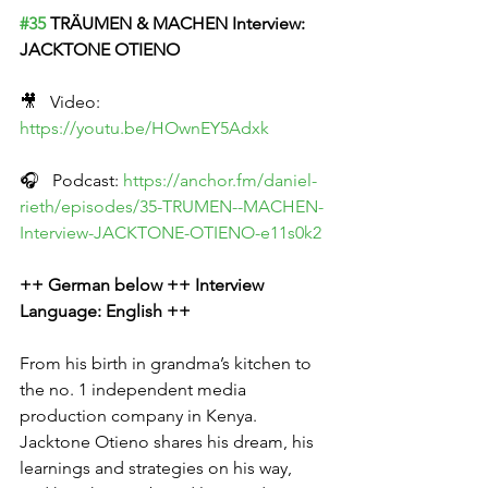
#35
 TRÄUMEN & MACHEN Interview: 
JACKTONE OTIENO
🎥   Video: 
https://youtu.be/HOwnEY5Adxk
🎧   Podcast: 
https://anchor.fm/daniel-
rieth/episodes/35-TRUMEN--MACHEN-
Interview-JACKTONE-OTIENO-e11s0k2
++ German below ++ Interview 
Language: English ++
From his birth in grandma’s kitchen to 
the no. 1 independent media 
production company in Kenya. 
Jacktone Otieno shares his dream, his 
learnings and strategies on his way, 