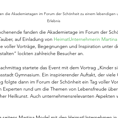
en die Akademietagen im Forum der Schönheit zu einem lebendigen u
Erlebnis
henende fanden die Akademietage im Forum der Schön
auber, auf Einladung von 
HeimatUnternehmerin Martina
ge voller Vorträge, Begegnungen und Inspiration unter 
talten“ lockten zahlreiche Besucher an.
achmittag startete das Event mit dem Vortrag „Kinder s
sstadt Gymnasium. Ein inspirierender Auftakt, der viele 
g folgte dann im Forum der Schönheit ein Tag voller Vo
n Experten rund um die Themen von Lebensfreude über
icher Heilkunst. Auch unternehmensrelevanten Aspekten 
 seitens Martina Model mit den HeimatUnternehmen in 