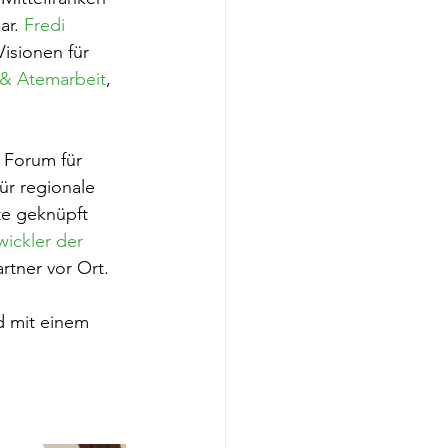
r. 
Fredi 
Visionen für 
- & Atemarbeit
, 
 Forum für 
ür regionale 
te geknüpft 
ickler der 
rtner vor Ort.
d mit einem 