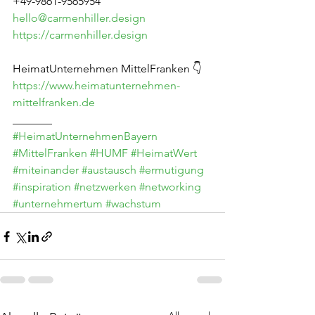
+49-9861-9565954
hello@carmenhiller.design
https://carmenhiller.design
HeimatUnternehmen MittelFranken 👇
https://www.heimatunternehmen-
mittelfranken.de
_______
#HeimatUnternehmenBayern
#MittelFranken
#HUMF
#HeimatWert
#miteinander
#austausch
#ermutigung
#inspiration
#netzwerken
#networking
#unternehmertum
#wachstum