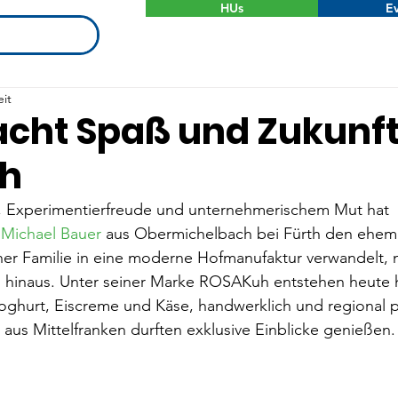
HUs
Ev
eit
cht Spaß und Zukunft
h
ft, Experimentierfreude und unternehmerischem Mut hat 
Michael Bauer
 aus Obermichelbach bei Fürth den ehem
ner Familie in eine moderne Hofmanufaktur verwandelt, mi
n hinaus. Unter seiner Marke ROSAKuh entstehen heute 
ghurt, Eiscreme und Käse, handwerklich und regional pr
us Mittelfranken durften exklusive Einblicke genießen.