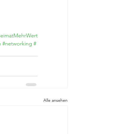
eimatMehrWert
n
#networking
#
Alle ansehen