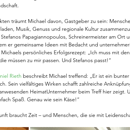
dschaft.
ten träumt Michael davon, Gastgeber zu sein: Mensche
uladen, Musik, Genuss und regionale Kultur zusammenzu
t Stefanos Papagiannopoulos, Schreinermeister am Ort u
 dem er gemeinsame Ideen mit Bedacht und unternehmeri
. Michaels persönliches Erfolgsrezept: „Ich muss mit den 
die müssen zu mir passen. Und Stefanos passt!“
iel Rieth
 beschreibt Michael treffend: „Er ist ein bunter
ich. Sein vielfältiges Wirken schafft zahlreiche Anknüpfu
r anwesenden HeimatUnternehmer beim Treff hier zeigt. 
nfach Spaß. Genau wie sein Käse!“
ft braucht Zeit – und Menschen, die sie mit Leidenscha