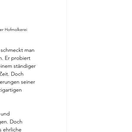
er Hofmolkerei 
d schmeckt man 
. Er probiert 
 einem ständiger 
Zeit. Doch 
ferungen seiner 
igartigen 
 und 
gen. Doch 
 ehrliche 