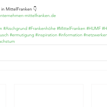
n MittelFranken 👇
nternehmen-mittelfranken.de
n
#Aischgrund
#Frankenhöhe
#MittelFranken
#HUMF
#H
ausch
#ermutigung
#inspiration
#information
#netzwerke
achstum