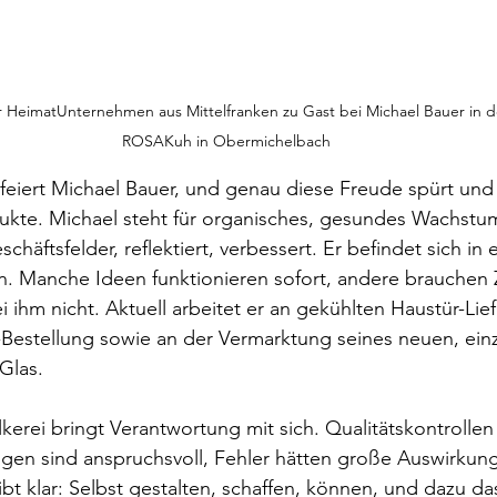
 HeimatUnternehmen aus Mittelfranken zu Gast bei Michael Bauer in d
ROSAKuh in Obermichelbach
feiert Michael Bauer, und genau diese Freude spürt un
ukte. Michael steht für organisches, gesundes Wachstum
chäftsfelder, reflektiert, verbessert. Er befindet sich in
n. Manche Ideen funktionieren sofort, andere brauchen 
ei ihm nicht. Aktuell arbeitet er an gekühlten Haustür-Lie
Bestellung sowie an der Vermarktung seines neuen, einz
Glas.
lkerei bringt Verantwortung mit sich. Qualitätskontrollen
en sind anspruchsvoll, Fehler hätten große Auswirkun
bt klar: Selbst gestalten, schaffen, können, und dazu das