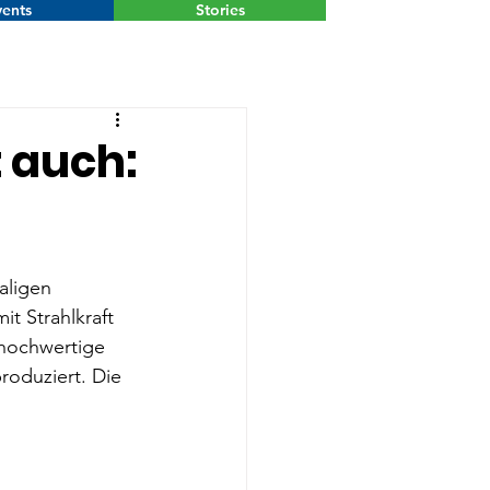
ents
Stories
Menu
 auch:
aligen 
t Strahlkraft 
hochwertige 
oduziert. Die 