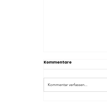
Kommentare
Kommentar verfassen...
Potenzialentfaltung @
Die Pinselfabrik