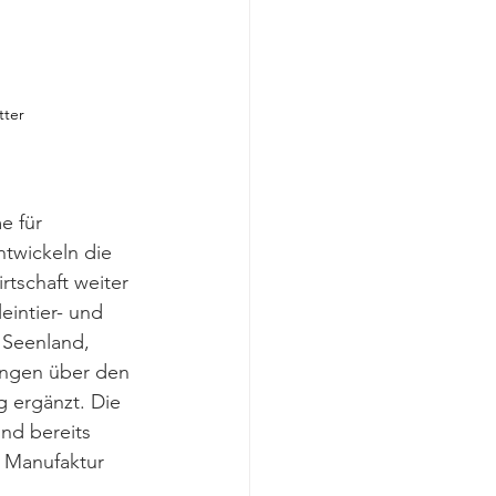
tter
e für 
twickeln die 
irtschaft weiter 
leintier- und 
 Seenland, 
ungen über den 
 ergänzt. Die 
ind bereits 
 Manufaktur 