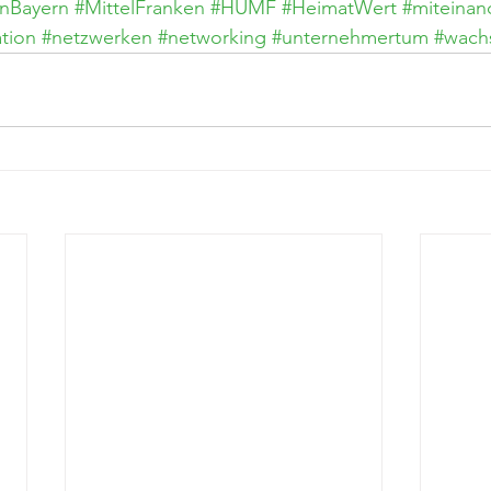
nBayern
#MittelFranken
#HUMF
#HeimatWert
#miteinan
ation
#netzwerken
#networking
#unternehmertum
#wach