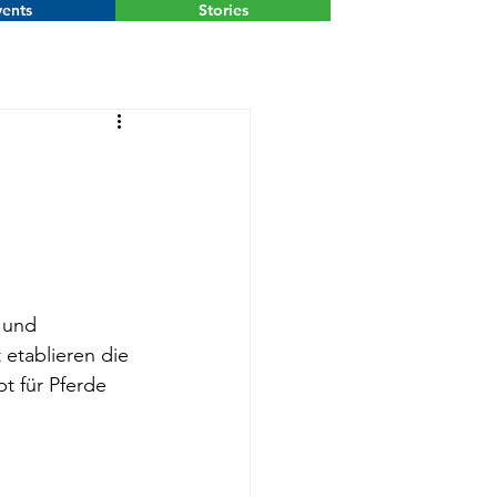
ents
Stories
Menu
 und 
 etablieren die 
t für Pferde 