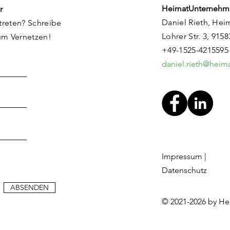
HeimatUnternehm
r
Daniel Rieth, Hei
treten? Schreibe
Lohrer Str. 3, 915
um Vernetzen!
+49-1525-4215595
daniel.rieth@hei
Impressum
|
Datenschutz
ABSENDEN
© 2021-2026 by H