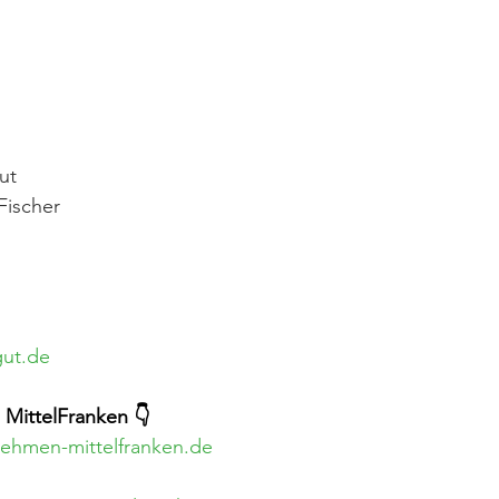
ut
Fischer
gut.de
MittelFranken 👇
nehmen-mittelfranken.de