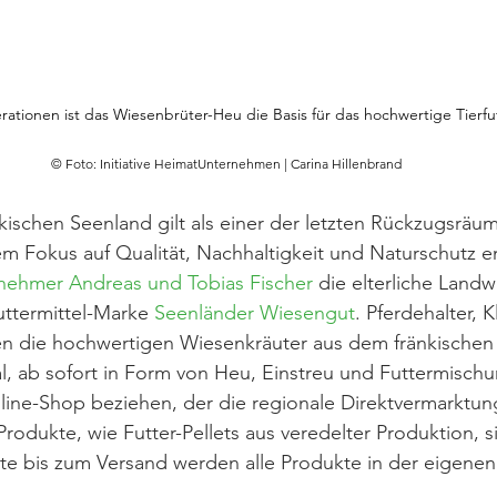
rationen ist das Wiesenbrüter-Heu die Basis für das hochwertige Tierfu
© Foto: Initiative HeimatUnternehmen | Carina Hillenbrand
ischen Seenland gilt als einer der letzten Rückzugsräum
m Fokus auf Qualität, Nachhaltigkeit und Naturschutz en
nehmer Andreas und Tobias Fischer
 die elterliche Landw
uttermittel-Marke 
Seenländer Wiesengut
. Pferdehalter, K
n die hochwertigen Wiesenkräuter aus dem fränkischen
l, ab sofort in Form von Heu, Einstreu und Futtermisch
ine-Shop beziehen, der die regionale Direktvermarktung
rodukte, wie Futter-Pellets aus veredelter Produktion, s
te bis zum Versand werden alle Produkte in der eigenen