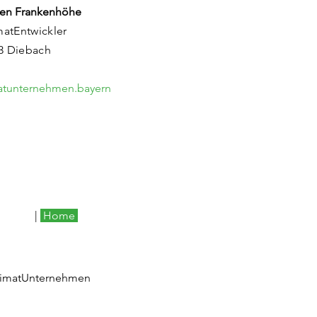
en Frankenhöhe
matEntwickler
83 Diebach
matunternehmen.bayern
|
Home
eimatUnternehmen