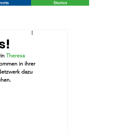
ents
Stories
Menu
s!
in 
Theresa 
ommen in ihrer 
Netzwerk dazu 
ehen.