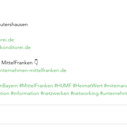
eutershausen
rei.de
konditorei.de
MittelFranken 👇
nternehmen-mittelfranken.de
nBayern
#MittelFranken
#HUMF
#HeimatWert
#miteinan
ation
#information
#netzwerken
#networking
#unterneh