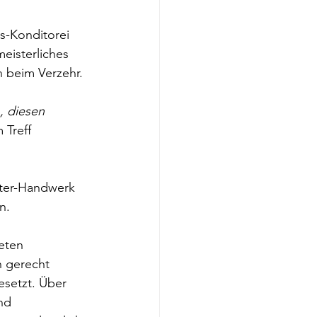
s-Konditorei 
eisterliches 
 beim Verzehr.
 diesen 
 Treff 
ster-Handwerk 
n.
eten 
 gerecht 
setzt. Über 
nd 