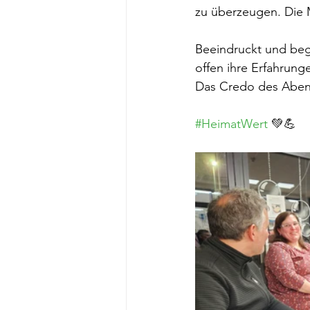
zu überzeugen. Die M
Beeindruckt und beg
offen ihre Erfahrun
Das Credo des Aben
#HeimatWert
 💚💪