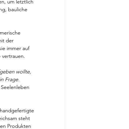
, um letztlich 
ng, bauliche 
merische 
it der 
sie immer auf 
 vertrauen.
geben wollte, 
in Frage. 
r Seelenleben 
 handgefertigte 
eichsam steht 
ren Produkten 