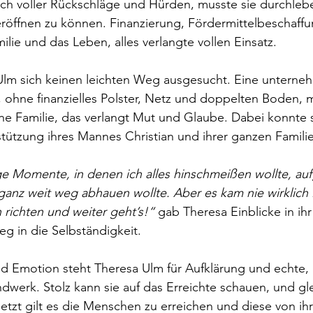
h voller Rückschläge und Hürden, musste sie durchleben
 eröffnen zu können. Finanzierung, Fördermittelbeschaffu
ie und das Leben, alles verlangte vollen Einsatz.
lm sich keinen leichten Weg ausgesucht. Eine unterneh
ohne finanzielles Polster, Netz und doppelten Boden, m
ne Familie, das verlangt Mut und Glaube. Dabei konnte 
rstützung ihres Mannes Christian und ihrer ganzen Familie
e Momente, in denen ich alles hinschmeißen wollte, auf
 ganz weit weg abhauen wollte. Aber es kam nie wirklich 
richten und weiter geht’s!“
 gab Theresa Einblicke in ih
g in die Selbständigkeit.
nd Emotion steht Theresa Ulm für Aufklärung und echte,
ndwerk. Stolz kann sie auf das Erreichte schauen, und gl
Jetzt gilt es die Menschen zu erreichen und diese von ih