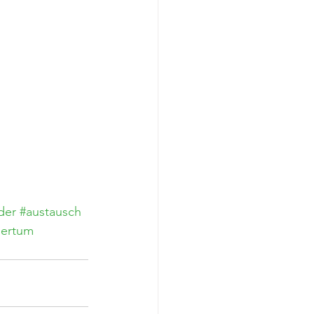
der
#austausch
mertum