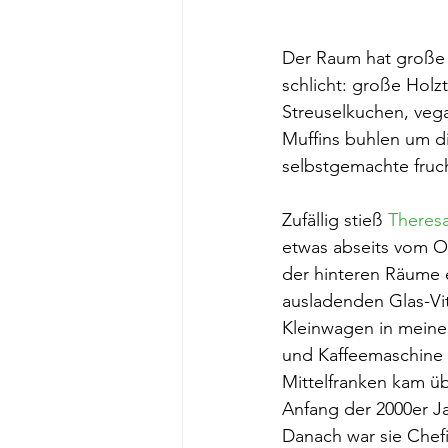
Der Raum hat große G
schlicht: große Holz
Streuselkuchen, veg
Muffins buhlen um d
selbstgemachte fruc
Zufällig stieß 
Theres
etwas abseits vom Or
der hinteren Räume e
ausladenden Glas-Vit
Kleinwagen in meinem
und Kaffeemaschine 
Mittelfranken kam ü
Anfang der 2000er Ja
Danach war sie Chefi