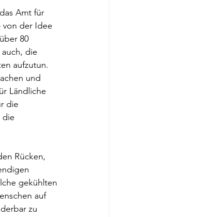
das Amt für 
– von der Idee 
über 80 
auch, die 
en aufzutun. 
machen und 
ür Ländliche 
r die 
 die 
 den Rücken, 
endigen 
elche gekühlten 
enschen auf 
nderbar zu 