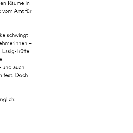
hen Räume in 
k vom Amt für 
ke schwingt 
ehmerinnen – 
Essig-Trüffel 
e 
– und auch 
m fest. Doch 
nglich: