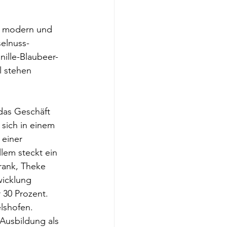
st modern und 
elnuss-
ille-Blaubeer-
 stehen 
das Geschäft 
sich in einem 
 einer 
lem steckt ein 
rank, Theke 
icklung 
 30 Prozent. 
lshofen. 
Ausbildung als 