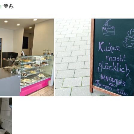
t
 💚💪