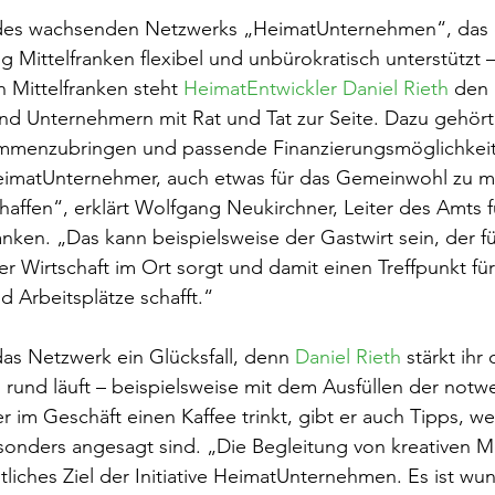
il des wachsenden Netzwerks „HeimatUnternehmen“, das 
g Mittelfranken flexibel und unbürokratisch unterstützt 
 Mittelfranken steht 
HeimatEntwickler Daniel Rieth
 den 
d Unternehmern mit Rat und Tat zur Seite. Dazu gehört 
ammenzubringen und passende Finanzierungsmöglichkeit
 HeimatUnternehmer, auch etwas für das Gemeinwohl zu 
affen“, erklärt Wolfgang Neukirchner, Leiter des Amts f
anken. „Das kann beispielsweise der Gastwirt sein, der fü
 Wirtschaft im Ort sorgt und damit einen Treffpunkt für
 Arbeitsplätze schafft.“
 das Netzwerk ein Glücksfall, denn 
Daniel Rieth
 stärkt ihr
 rund läuft – beispielsweise mit dem Ausfüllen der notw
 im Geschäft einen Kaffee trinkt, gibt er auch Tipps, w
onders angesagt sind. „Die Begleitung von kreativen M
liches Ziel der Initiative HeimatUnternehmen. Es ist wu