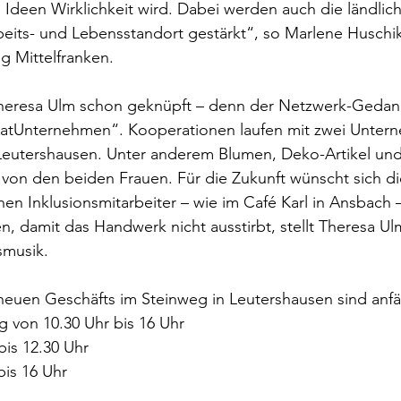
 Ideen Wirklichkeit wird. Dabei werden auch die ländlic
rbeits- und Lebensstandort gestärkt“, so Marlene Huschi
g Mittelfranken.
Theresa Ulm schon geknüpft – denn der Netzwerk-Gedan
atUnternehmen“. Kooperationen laufen mit zwei Untern
Leutershausen. Unter anderem Blumen, Deko-Artikel und 
von den beiden Frauen. Für die Zukunft wünscht sich di
nen Inklusionsmitarbeiter – wie im Café Karl in Ansbach 
, damit das Handwerk nicht ausstirbt, stellt Theresa Ul
smusik.
neuen Geschäfts im Steinweg in Leutershausen sind anfä
 von 10.30 Uhr bis 16 Uhr
is 12.30 Uhr
bis 16 Uhr