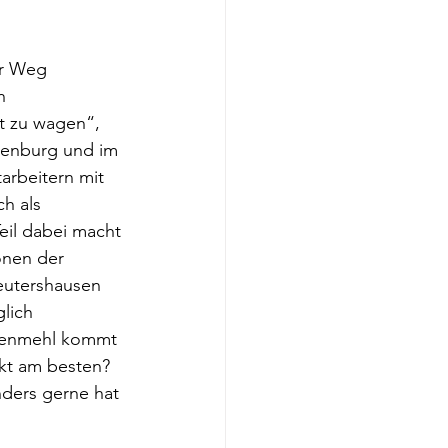
r Weg 
h 
t zu wagen“, 
thenburg und im 
arbeitern mit 
h als 
eil dabei macht 
onen der 
eutershausen 
lich 
zenmehl kommt 
kt am besten? 
nders gerne hat 