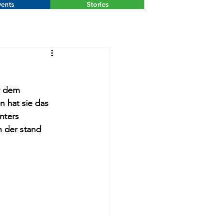
ents
Stories
Menu
r dem 
 hat sie das 
nters 
h der stand 