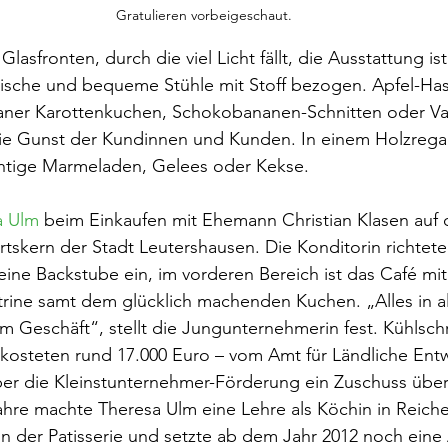
Gratulieren vorbeigeschaut.
lasfronten, durch die viel Licht fällt, die Ausstattung i
tische und bequeme Stühle mit Stoff bezogen. Apfel-Has
aner Karottenkuchen, Schokobananen-Schnitten oder Van
ie Gunst der Kundinnen und Kunden. In einem Holzregal
htige Marmeladen, Gelees oder Kekse.
a Ulm
 beim Einkaufen mit Ehemann Christian Klasen auf 
tskern der Stadt Leutershausen. Die Konditorin richtete 
ine Backstube ein, im vorderen Bereich ist das Café mit
rine samt dem glücklich machenden Kuchen. „Alles in al
 Geschäft“, stellt die Jungunternehmerin fest. Kühlsch
kosteten rund 17.000 Euro – vom Amt für Ländliche Entw
ber die Kleinstunternehmer-Förderung ein Zuschuss über
hre machte Theresa Ulm eine Lehre als Köchin in Reiche
n der Patisserie und setzte ab dem Jahr 2012 noch eine 