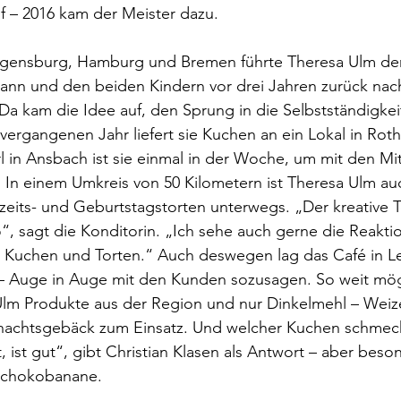
f – 2016 kam der Meister dazu.
Regensburg, Hamburg und Bremen führte Theresa Ulm de
n und den beiden Kindern vor drei Jahren zurück nac
Da kam die Idee auf, den Sprung in die Selbstständigkei
m vergangenen Jahr liefert sie Kuchen an ein Lokal in Ro
rl in Ansbach ist sie einmal in der Woche, um mit den Mit
In einem Umkreis von 50 Kilometern ist Theresa Ulm auc
zeits- und Geburtstagstorten unterwegs. „Der kreative T
, sagt die Konditorin. „Ich sehe auch gerne die Reakti
Kuchen und Torten.“ Auch deswegen lag das Café in L
d – Auge in Auge mit den Kunden sozusagen. So weit mög
Ulm Produkte aus der Region und nur Dinkelmehl – Wei
ihnachtsgebäck zum Einsatz. Und welcher Kuchen schmec
, ist gut“, gibt Christian Klasen als Antwort – aber beso
Schokobanane.