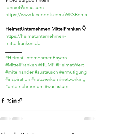
91593 Burgbernheim
lonniet@mac.com
https://www.facebook.com/WKSBerna
HeimatUnternehmen MittelFranken 👇
https://heimatunternehmen-
mittelfranken.de
_______
#HeimatUnternehmenBayern
#MittelFranken
#HUMF
#HeimatWert
#miteinander
#austausch
#ermutigung
#inspiration
#netzwerken
#networking
#unternehmertum
#wachstum