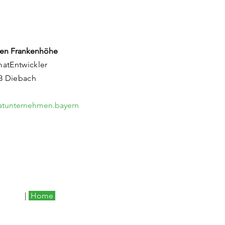
en Frankenhöhe
matEntwickler
83 Diebach
matunternehmen.bayern
|
Home