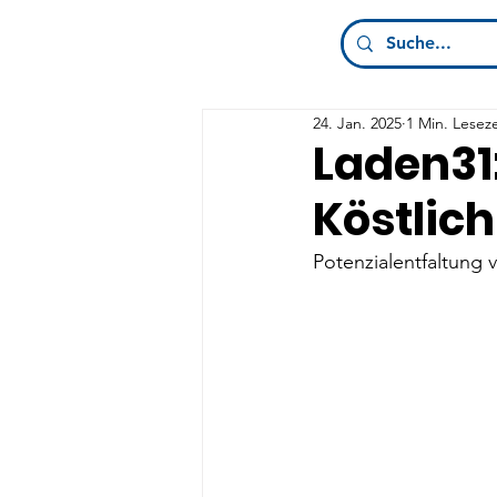
24. Jan. 2025
1 Min. Leseze
Laden31:
Köstlic
Potenzialentfaltung 