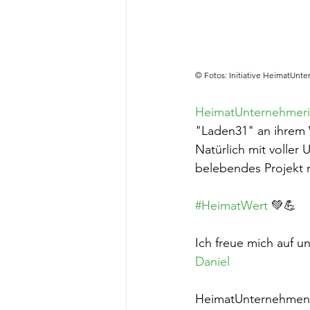
© Fotos: Initiative HeimatUnte
HeimatUnternehmeri
"Laden31" an ihrem W
Natürlich mit voller
belebendes Projekt m
#HeimatWert
 💚💪
Ich freue mich auf 
Daniel
HeimatUnternehmen 