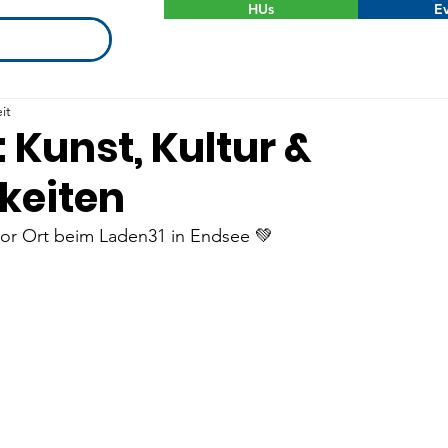
HUs
Ev
it
 Kunst, Kultur &
hkeiten
vor Ort beim Laden31 in Endsee 💚