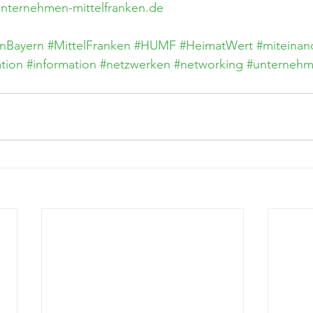
nternehmen-mittelfranken.de
nBayern
#MittelFranken
#HUMF
#HeimatWert
#miteinan
ation
#information
#netzwerken
#networking
#unterneh