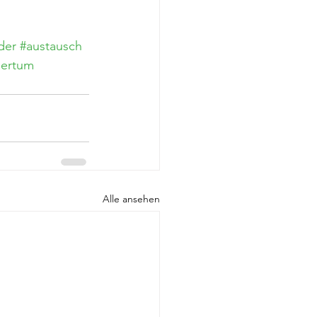
der
#austausch
mertum
Alle ansehen