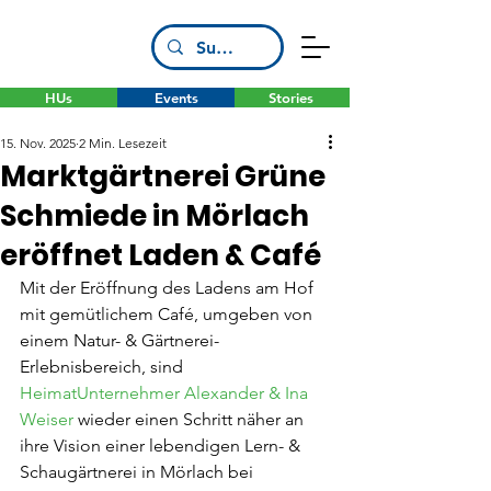
HUs
Events
Stories
15. Nov. 2025
2 Min. Lesezeit
Marktgärtnerei Grüne
Schmiede in Mörlach
eröffnet Laden & Café
Mit der Eröffnung des Ladens am Hof 
mit gemütlichem Café, umgeben von 
einem Natur- & Gärtnerei-
Erlebnisbereich, sind 
HeimatUnternehmer Alexander & Ina 
Weiser
 wieder einen Schritt näher an 
ihre Vision einer lebendigen Lern- & 
Schaugärtnerei in Mörlach bei 