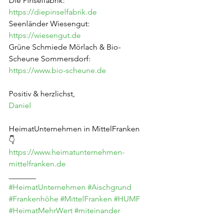
Die Pinselfabrik: 
https://diepinselfabrik.de
Seenländer Wiesengut: 
https://wiesengut.de
Grüne Schmiede Mörlach & Bio-
Scheune Sommersdorf: 
https://www.bio-scheune.de
Positiv & herzlichst,
Daniel
HeimatUnternehmen in MittelFranken 
👇
https://www.heimatunternehmen-
mittelfranken.de
_______
#HeimatUnternehmen
#Aischgrund
#Frankenhöhe
#MittelFranken
#HUMF
#HeimatMehrWert
#miteinander