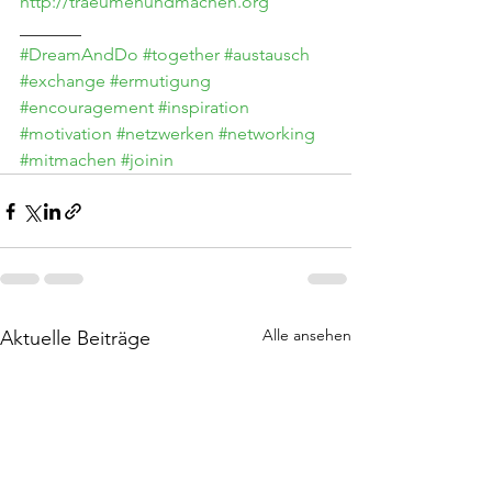
http://traeumenundmachen.org
_______
#DreamAndDo
#together
#austausch
#exchange
#ermutigung
#encouragement
#inspiration
#motivation
#netzwerken
#networking
#mitmachen
#joinin
Alle ansehen
Aktuelle Beiträge