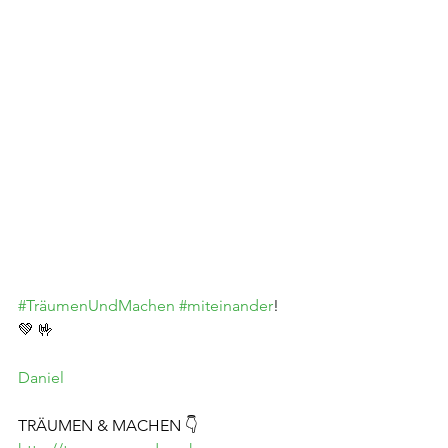
#TräumenUndMachen
#miteinander
! 
💚 🤟
Daniel
TRÄUMEN & MACHEN 👇