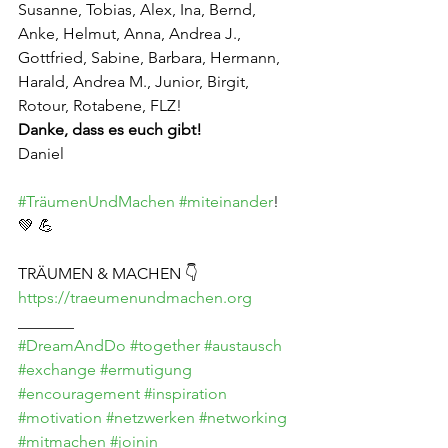
Susanne, Tobias, Alex, Ina, Bernd, 
Anke, Helmut, Anna, Andrea J., 
Gottfried, Sabine, Barbara, Hermann, 
Harald, Andrea M., Junior, Birgit, 
Rotour, Rotabene, FLZ!
Danke, dass es euch gibt!
Daniel
#TräumenUndMachen
#miteinander
! 
💚 💪
TRÄUMEN & MACHEN 👇
https://traeumenundmachen.org
_______
#DreamAndDo
#together
#austausch
#exchange
#ermutigung
#encouragement
#inspiration
#motivation
#netzwerken
#networking
#mitmachen
#joinin