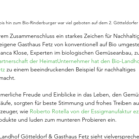
s hin zum Bio-Rinderburger war viel geboten auf dem 2. Götteldorfe
ihrem Zusammenschluss ein starkes Zeichen für Nachhalti
neigene Gasthaus Fetz von konventionell auf Bio umgestel
Bianca Klose, Experten im biologischen Gemüseanbau, 
Partnerschaft der HeimatUnternehmer hat den Bio-Landho
tz
 zu einem beeindruckenden Beispiel für nachhaltiges 
macht.
merliche Freude und Einblicke in das Leben, den Gem
läufe, sorgten für beste Stimmung und frohes Treiben au
zeuger, wie 
Roberto Rotella von der Essigmanufaktur ez
Produkte und luden zum munteren Probieren ein.
Landhof Götteldorf & Gasthaus Fetz sieht vielverspreche