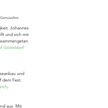
r Gemüsefest
gkeit. Johannes 
lt und sich mit 
zusammengetan. 
f Götteldorf 
üseanbau und 
f dem Fest. 
zich
, 
nd aus. Mit 