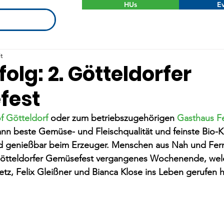
HUs
Ev
t
folg: 2. Götteldorfer
fest
f Götteldorf
 oder zum betriebszugehörigen 
Gasthaus F
ann beste Gemüse- und Fleischqualität und feinste Bio-
d genießbar beim Erzeuger. Menschen aus Nah und Fer
 Götteldorfer Gemüsefest vergangenes Wochenende, wel
z, Felix Gleißner und Bianca Klose ins Leben gerufen h