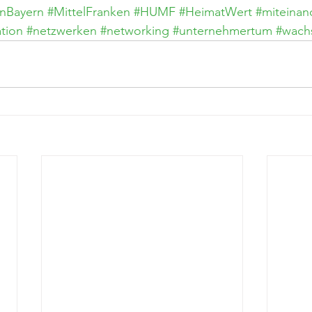
nBayern
#MittelFranken
#HUMF
#HeimatWert
#miteinan
ation
#netzwerken
#networking
#unternehmertum
#wach