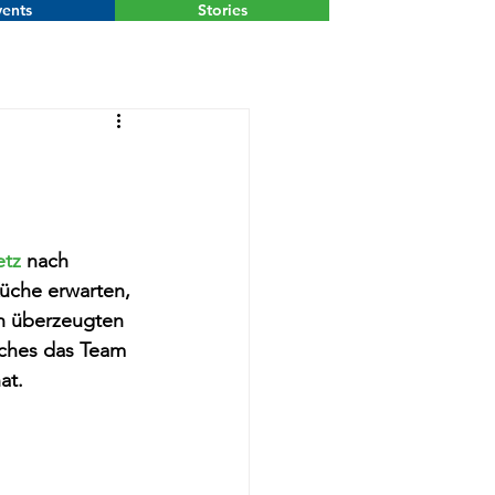
ents
Stories
Menu
etz
 nach 
Küche erwarten, 
n überzeugten 
ches das Team 
at.