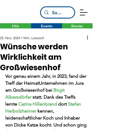
HUs
Events
Stories
25. Nov. 2024
1 Min. Lesezeit
Wünsche werden
Wirklichkeit am
Großwiesenhof
Vor genau einem Jahr, in 2023, fand der 
Treff der HeimatUnternehmen im Jura 
am Großwiesenhof bei 
Birgit 
Albersdörfer
 statt. Dank des Treffs 
lernte 
Carina Hillenbrand
 dort 
Stefan 
Herbolzheimer
 kennen, 
leidenschaftlicher Koch und Inhaber 
von Dicke Katze kocht. Und schon ging 