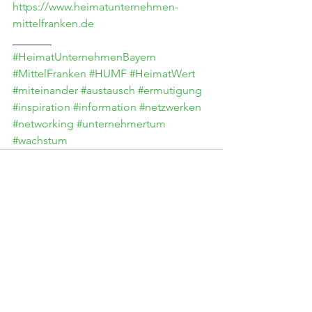
https://www.heimatunternehmen-
mittelfranken.de
_______
#HeimatUnternehmenBayern
#MittelFranken
#HUMF
#HeimatWert
#miteinander
#austausch
#ermutigung
#inspiration
#information
#netzwerken
#networking
#unternehmertum
#wachstum
Alle ansehen
Aktuelle Beiträge