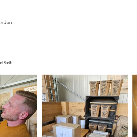
landen
el Rieth