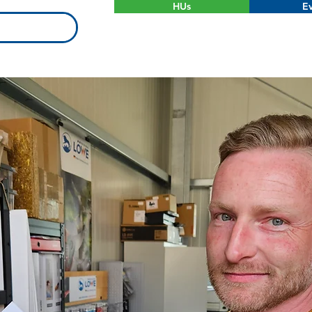
HUs
Ev