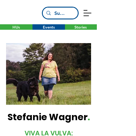
HUs
Events
Stories
Stefanie Wagner
.
VIVA LA VULVA: