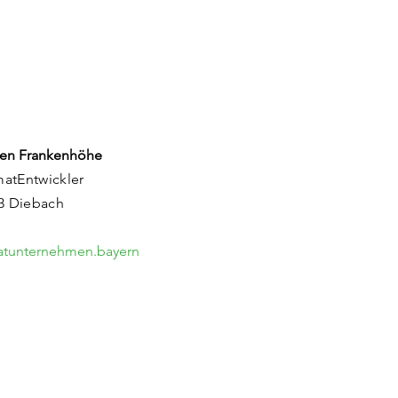
en Frankenhöhe
matEntwickler
83 Diebach
matunternehmen.bayern