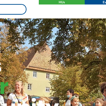
HUs
Ev
s
r