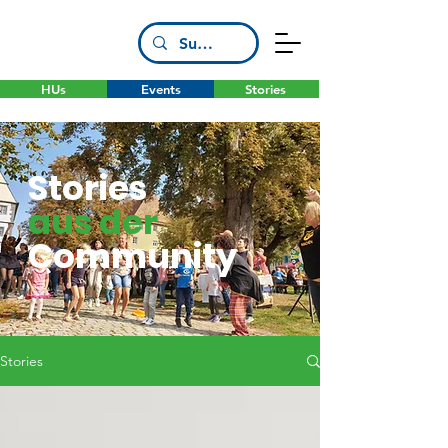
HUs
Events
Stories
Stories
aus der
Community
Stories