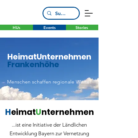
HUs
Events
Stories
HeimatUnternehmen
Frankenhöhe
Menschen schaffen regionale Werte!
H
eimat
U
nternehmen
...ist eine Initiative der Ländlichen
Entwicklung Bayern zur Vernetzung