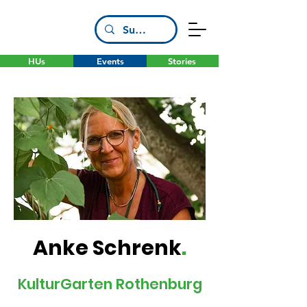
HUs
Events
Stories
Anke Schrenk
.
KulturGarten Rothenburg