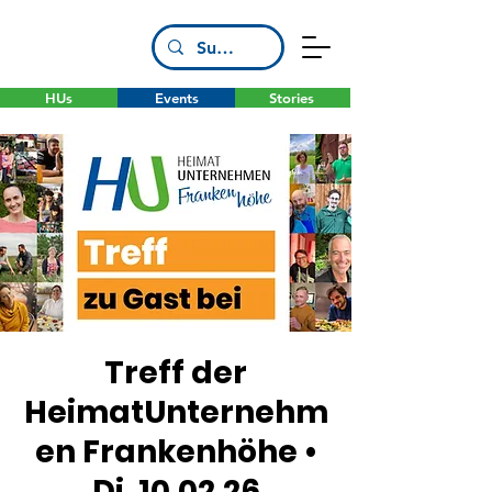
HUs
Events
Stories
Treff der
HeimatUnternehm
en Frankenhöhe •
Di, 10.02.26