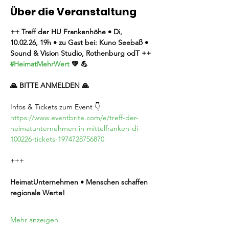
Über die Veranstaltung
++ Treff der HU Frankenhöhe • Di, 
10.02.26, 19h • zu Gast bei: Kuno Seebaß • 
Sound & Vision Studio, Rothenburg odT ++ 
#HeimatMehrWert
 💚 💪
🙏 BITTE ANMELDEN 🙏
Infos & Tickets zum Event 👇
https://www.eventbrite.com/e/treff-der-
heimatunternehmen-in-mittelfranken-di-
100226-tickets-1974728756870
+++
HeimatUnternehmen • Menschen schaffen 
regionale Werte!
Mehr anzeigen