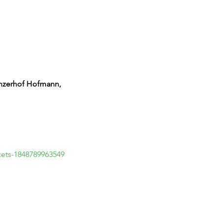
inzerhof Hofmann, 
kets-1848789963549