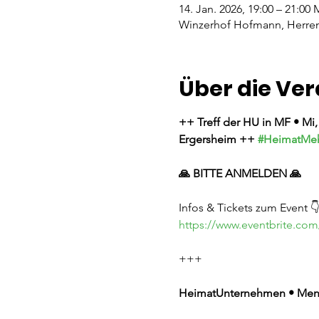
14. Jan. 2026, 19:00 – 21:00
Winzerhof Hofmann, Herren
Über die Ve
++ Treff der HU in MF • Mi
Ergersheim ++ 
#HeimatMe
🙏 BITTE ANMELDEN 🙏
Infos & Tickets zum Event 
https://www.eventbrite.com
+++
HeimatUnternehmen • Mens