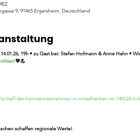
 MEZ
gasse 9, 91465 Ergersheim, Deutschland
ranstaltung
, 14.01.26, 19h • zu Gast bei: Stefan Hofmann & Anne Hahn • W
hrWert
 💚💪

/e/treff-der-heimatunternehmen-in-mittelfranken-mi-140126-tic
chen schaffen regionale Werte!