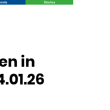
ents
Stories
Menu
n in
4.01.26