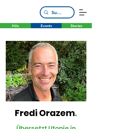
HUs
Events
Stories
Fredi Orazem
.
Übersetzt Utopie in