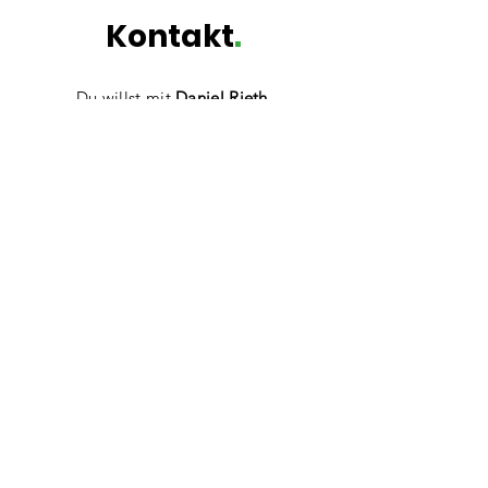
Kontakt
.
Du willst mit
Daniel Rieth,
HeimatEntwickler der HeimatUnternehmen
Frankenhöhe,
in Kontakt treten? Schreibe
gerne mit Fragen, Anregungen
oder
einfach zum Vernetzen!
Ich akzeptiere die jeweilige
Datenschutzpolitik