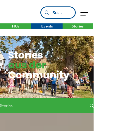
HUs
Events
Stories
Stories
aus der
Community
Stories