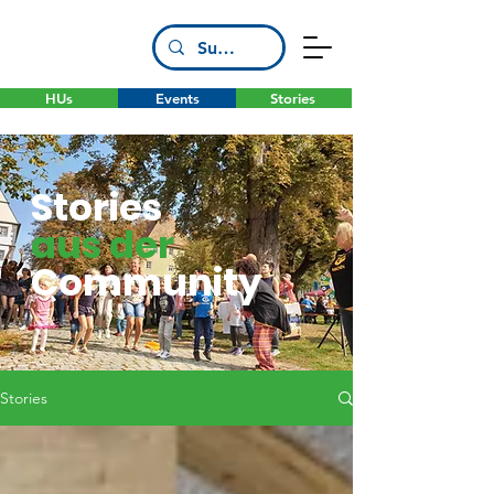
HUs
Events
Stories
Stories
aus der
Community
Stories