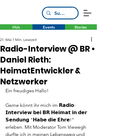
HUs
Events
Stories
21. Mai
1 Min. Lesezeit
Radio-Interview @ BR •
Daniel Rieth:
HeimatEntwickler &
Netzwerker
Ein freudiges Hallo!
Gerne könnt ihr mich im 𝗥𝗮𝗱𝗶𝗼-
𝗜𝗻𝘁𝗲𝗿𝘃𝗶𝗲𝘄 𝗯𝗲𝗶 𝗕𝗥 𝗛𝗲𝗶𝗺𝗮𝘁 𝗶𝗻 𝗱𝗲𝗿 
𝗦𝗲𝗻𝗱𝘂𝗻𝗴 "𝗛𝗮𝗯𝗲 𝗱𝗶𝗲 𝗘𝗵𝗿𝗲!" 
erleben. Mit Moderator Tom Viewegh 
durfte ich in meinen Lebensweg und 