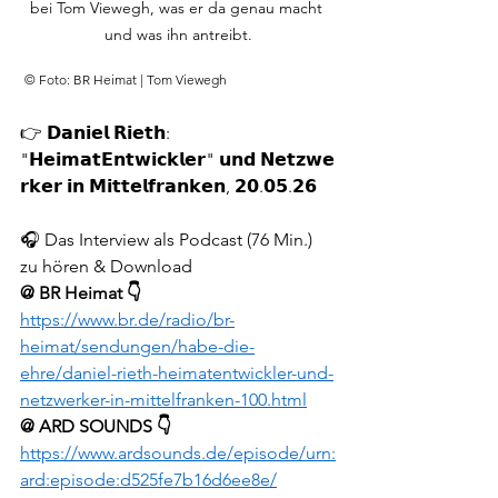
bei Tom Viewegh, was er da genau macht 
und was ihn antreibt.
© Foto: BR Heimat | Tom Viewegh
👉 𝗗𝗮𝗻𝗶𝗲𝗹 𝗥𝗶𝗲𝘁𝗵: 
"𝗛𝗲𝗶𝗺𝗮𝘁𝗘𝗻𝘁𝘄𝗶𝗰𝗸𝗹𝗲𝗿" 𝘂𝗻𝗱 𝗡𝗲𝘁𝘇𝘄𝗲
𝗿𝗸𝗲𝗿 𝗶𝗻 𝗠𝗶𝘁𝘁𝗲𝗹𝗳𝗿𝗮𝗻𝗸𝗲𝗻, 𝟮𝟬.𝟬𝟱.𝟮𝟲
🎧 Das Interview als Podcast (76 Min.) 
zu hören & Download
@ BR Heimat 👇
https://www.br.de/radio/br-
heimat/sendungen/habe-die-
ehre/daniel-rieth-heimatentwickler-und-
netzwerker-in-mittelfranken-100.html
@ ARD SOUNDS 👇
https://www.ardsounds.de/episode/urn:
ard:episode:d525fe7b16d6ee8e/