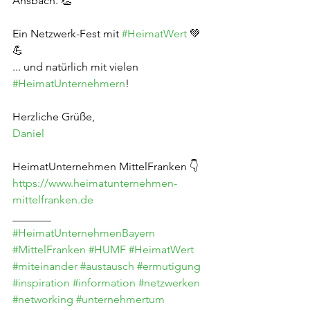
Ansbach. 👏
Ein Netzwerk-Fest mit 
#HeimatWert
 💚
💪
... und natürlich mit vielen 
#HeimatUnternehmern
!
Herzliche Grüße,
Daniel
HeimatUnternehmen MittelFranken 👇
https://www.heimatunternehmen-
mittelfranken.de
_______
#HeimatUnternehmenBayern
#MittelFranken
#HUMF
#HeimatWert
#miteinander
#austausch
#ermutigung
#inspiration
#information
#netzwerken
#networking
#unternehmertum