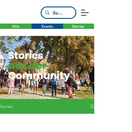
HUs
Events
Stories
Stories
aus der
Community
Stories