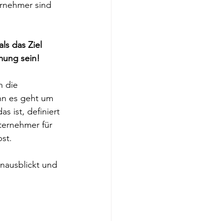
rnehmer sind 
ls das Ziel 
mung sein!
h die 
n es geht um 
s ist, definiert 
ternehmer für 
bst.
nausblickt und 