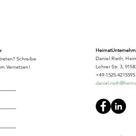
Flachslanden: Ein Ort in
Ene
Entwicklung
Rie
HeimatUnternehm
r
Daniel Rieth, Hei
treten? Schreibe
Lohrer Str. 3, 915
um Vernetzen!
+49-1525-4215595
daniel.rieth@hei