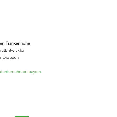
rgiebad in
denburg
en Frankenhöhe
matEntwickler
83 Diebach
matunternehmen.bayern