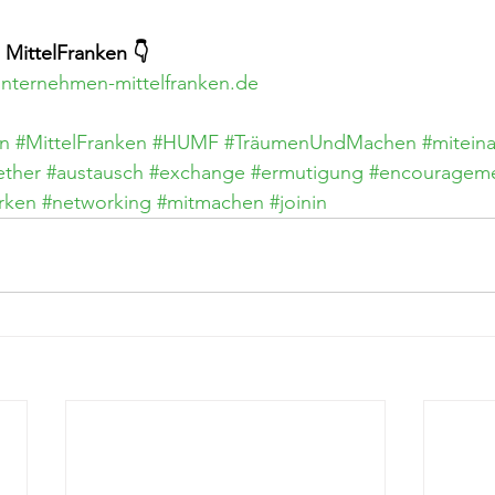
MittelFranken 👇
nternehmen-mittelfranken.de
n
#MittelFranken
#HUMF
#TräumenUndMachen
#mitein
ether
#austausch
#exchange
#ermutigung
#encouragem
rken
#networking
#mitmachen
#joinin