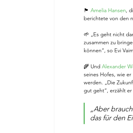
🏴󠁧󠁢󠁳󠁣󠁴󠁿 
Amelia Hansen
, 
berichtete von den 
🌱 „Es geht nicht d
zusammen zu bringe
können“, so Evi Vaim
🌾 Und 
Alexander W
seines Hofes, wie er
werden. „Die Zukunft 
gut geht“, erzählt er
„Aber brauch
das für den E