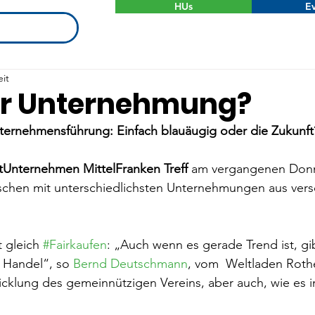
HUs
Ev
eit
ner Unternehmung?
nternehmensführung: Einfach blauäugig oder die Zukunft
Unternehmen MittelFranken Treff
 am vergangenen Don
chen mit unterschiedlichsten Unternehmungen aus vers
t gleich 
#Fairkaufen
: „Auch wenn es gerade Trend ist, gi
 Handel“, so 
Bernd Deutschmann
, vom  Weltladen Roth
icklung des gemeinnützigen Vereins, aber auch, wie es i