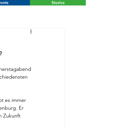
ents
Stories
Menu
?
nerstagabend 
chiedensten 
bt es immer 
enburg. Er 
n Zukunft 