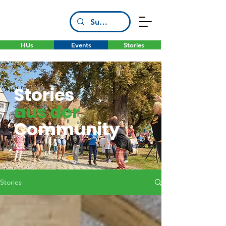
HUs
Events
Stories
Stories
aus der
Community
Stories