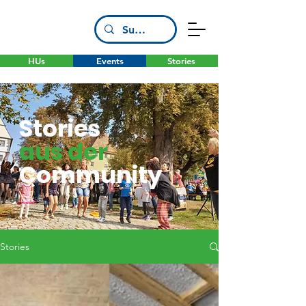
HUs
Events
Stories
Stories
aus der
Community
Stories