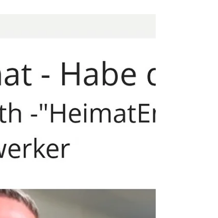
21. Mai
2 Min. Lesezeit
Aurachtal Alpakas: aus
Liebe zu Tier und Mensch