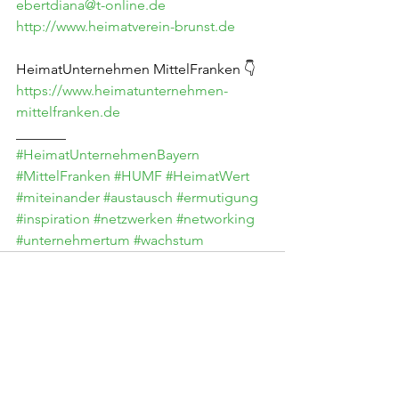
ebertdiana@t-online.de
http://www.heimatverein-brunst.de
HeimatUnternehmen MittelFranken 👇
https://www.heimatunternehmen-
mittelfranken.de
_______
#HeimatUnternehmenBayern
#MittelFranken
#HUMF
#HeimatWert
#miteinander
#austausch
#ermutigung
#inspiration
#netzwerken
#networking
#unternehmertum
#wachstum
Alle ansehen
Aktuelle Beiträge